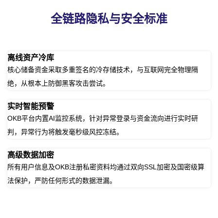
全链路隐私与安全标准
离线资产冷库
核心储备资金采取多重签名的冷存储技术，与互联网完全物理隔
绝，从根本上防御黑客攻击尝试。
实时智能预警
OKB平台内置AI监控系统，针对异常登录与资金流向进行实时研
判，异常行为将触发毫秒级风控冻结。
高级数据加密
所有用户信息及OKB注册私密资料均通过双向SSL加密及国密级算
法保护，严防任何形式的数据泄漏。