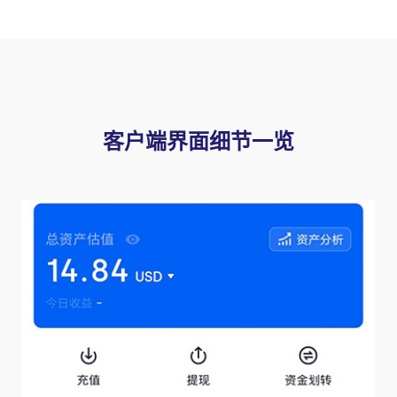
客户端界面细节一览