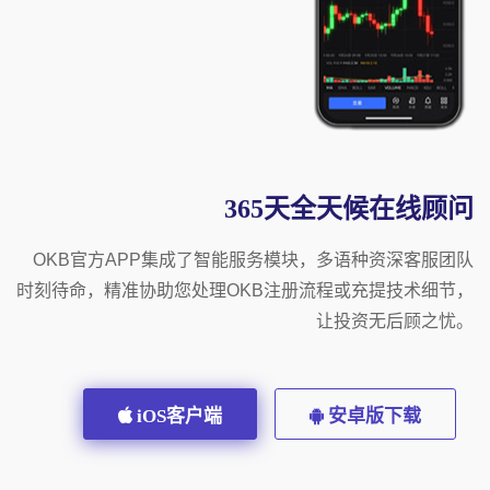
365天全天候在线顾问
OKB官方APP集成了智能服务模块，多语种资深客服团队
时刻待命，精准协助您处理OKB注册流程或充提技术细节，
让投资无后顾之忧。
iOS客户端
安卓版下载