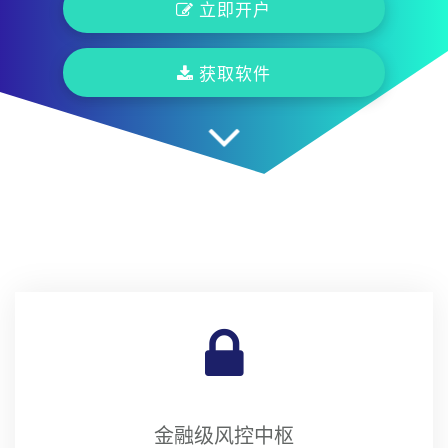
立即开户
获取软件
金融级风控中枢