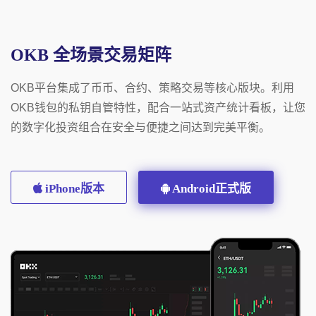
OKB 全场景交易矩阵
OKB平台集成了币币、合约、策略交易等核心版块。利用
OKB钱包的私钥自管特性，配合一站式资产统计看板，让您
的数字化投资组合在安全与便捷之间达到完美平衡。
iPhone版本
Android正式版