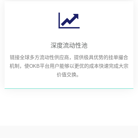
深度流动性池
链接全球多方流动性供应商，提供极具优势的挂单撮合
机制，使OKB平台用户能够以更优的成本快速完成大宗
价值交换。