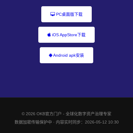
PC桌面版下载
iOS AppStore下载
Android apk安装
© 2026 OKB官方门户 - 全球化数字资产治理专家
数据加密传输保护中 · 内容实时同步：2026-05-12 10:30